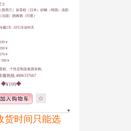
芝士
（新西兰）抹茶粉（日本）砂糖（韩国）淡奶
（法国）朗姆酒（印度）
藏2天 -18℃冷冻90天
199￥
269￥
379￥
509￥
蛋糕、个性定制及集团采购,
热线:4006337667
¥199
收货时间只能选