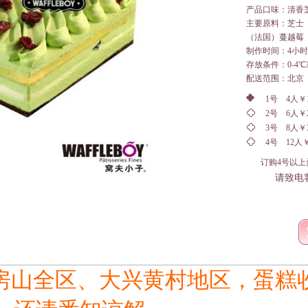
产品口味：
清香
主要原料：
芝士
（法国）蔓越莓
制作时间：4小时
存放条件：0-4℃冷
配送范围：北京
1号 4人￥
2号 6人￥
3号 8人￥
4号 12人￥
订购4号以上
请致电客服
房山全区、大兴黄村地区，蛋糕