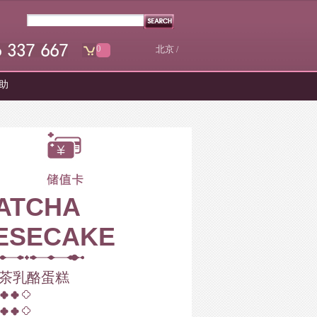
0
北京
/
 助
ATCHA
ESECAKE
茶乳酪蛋糕