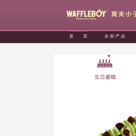
首 页
全 部 产 品