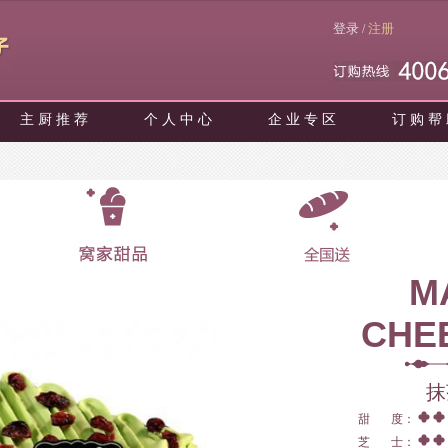
登录
注册
/
主 厨 推 荐
个 人 中 心
企 业 专 区
订 购 帮
M
CHE
抹
甜 度：
芝 士：