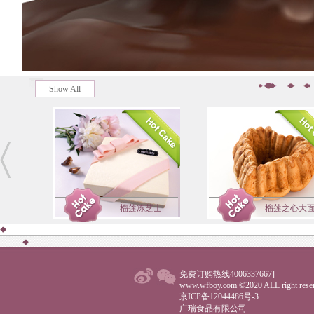
Show All
开
榴莲冻芝士
榴莲之心大
免费订购热线4006337667]
www.wfboy.com ©2020 ALL right reser
京ICP备12044486号-3
广瑞食品有限公司