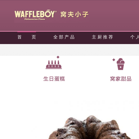
首 页
全 部 产 品
主 厨 推 荐
个 